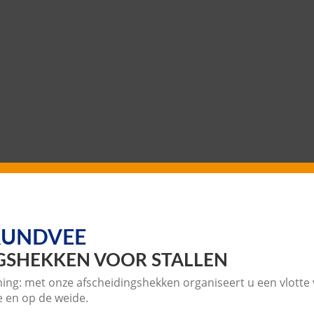
RUNDVEE
NGSHEKKEN VOOR STALLEN
ng: met onze afscheidingshekken organiseert u een vlotte 
e en op de weide.