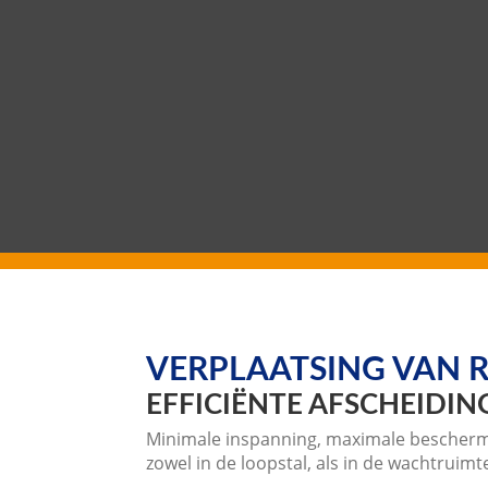
VERPLAATSING VAN 
EFFICIËNTE AFSCHEIDI
Minimale inspanning, maximale beschermi
zowel in de loopstal, als in de wachtruimt