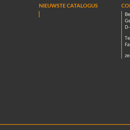
NIEUWSTE CATALOGUS
CO
B
Ge
D-
Te
Fa
ze