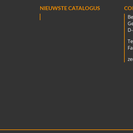
NIEUWSTE CATALOGUS
CO
B
Ge
D-
Te
Fa
ze