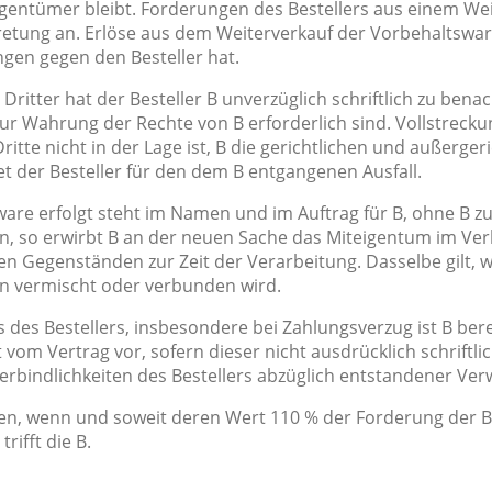
eigentümer bleibt. Forderungen des Bestellers aus einem W
retung an. Erlöse aus dem Weiterverkauf der Vorbehaltswar
ngen gegen den Besteller hat.
Dritter hat der Besteller B unverzüglich schriftlich zu bena
zur Wahrung der Rechte von B erforderlich sind. Vollstreck
itte nicht in der Lage ist, B die gerichtlichen und außerger
et der Besteller für den dem B entgangenen Ausfall.
re erfolgt steht im Namen und im Auftrag für B, ohne B zu 
, so erwirbt B an der neuen Sache das Miteigentum im Verh
n Gegenständen zur Zeit der Verarbeitung. Dasselbe gilt, 
n vermischt oder verbunden wird.
s des Bestellers, insbesondere bei Zahlungsverzug ist B ber
 vom Vertrag vor, sofern dieser nicht ausdrücklich schriftli
 Verbindlichkeiten des Bestellers abzüglich entstandener V
eben, wenn und soweit deren Wert 110 % der Forderung der B
rifft die B.