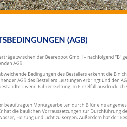
TSBEDINGUNGEN (AGB)
Verträge zwischen der Beerepoot GmbH – nachfolgend “B“ g
henden AGB.
weichende Bedingungen des Bestellers erkennt die B nicht 
ender AGB des Bestellers Leistungen erbringt und den AGB 
standteil, wenn B ihrer Geltung im Einzelfall ausdrücklich s
er beauftragten Montagearbeiten durch B für eine angemes
Er hat die baulichen Vorraussetzungen zur Durchführung d
 Wasser, Heizung und Licht zu sorgen. Außerdem hat der Bes
.